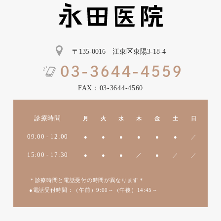
〒135-0016 江東区東陽3-18-4
FAX：03-3644-4560
診療時間
月
火
水
木
金
土
日
09:00 - 12:00
●
●
●
●
●
●
／
15:00 - 17:30
●
●
●
／
●
／
／
＊診療時間と電話受付の時間が異なります＊
●電話受付時間：（午前）9:00～（午後）14:45～